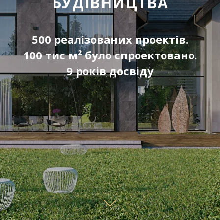
БУДІВНИЦТВА
500 реалізованих проектів.
100 тис м² було спроектовано.
9 років досвіду